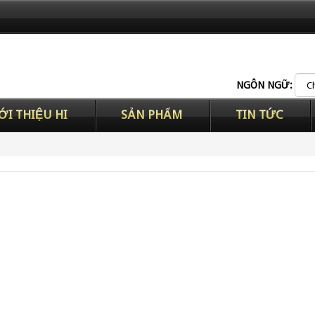
NGÔN NGỮ:
ỚI THIỆU HI
SẢN PHẨM
TIN TỨC