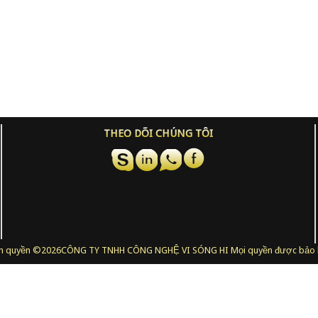
THEO DÕI CHÚNG TÔI
n quyền ©
2026CÔNG TY TNHH CÔNG NGHỆ VI SÓNG HI Mọi quyền được bảo 