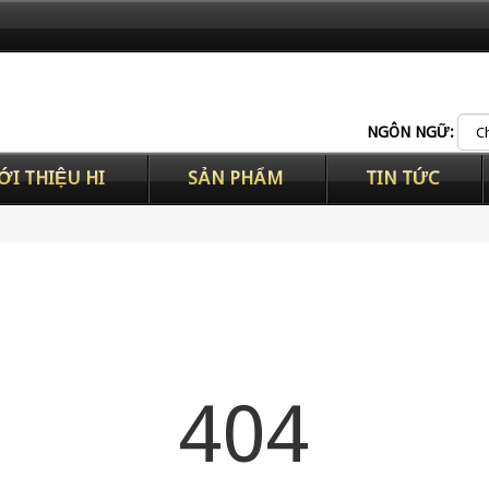
NGÔN NGỮ:
ỚI THIỆU HI
SẢN PHẨM
TIN TỨC
404