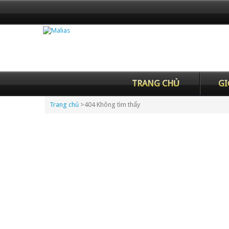
TRANG CHỦ
GI
Trang chủ
>
404 Không tìm thấy