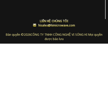
LIÊN HỆ CHÚNG TÔI
:
hisales@himicrowave.com
Bản quyền ©
2026CÔNG TY TNHH CÔNG NGHỆ VI SÓNG HI Mọi quyền
được bảo lưu