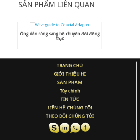
SẢN PHẨM LIÊN QUAN
Ống dẫn sóng sang bộ chuyển đổi đồng
trục
TRANG CHỦ
GIỚI THIỆU HI
SẢN PHẨM
Tùy chỉnh
TIN TỨC
LIÊN HỆ CHÚNG TÔI
THEO DÕI CHÚNG TÔI