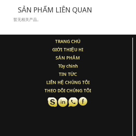
SẢN PHẨM LIÊN QUAN
暂无相关产品。
TRANG CHỦ
GIỚI THIỆU HI
SẢN PHẨM
Tùy chỉnh
TIN TỨC
LIÊN HỆ CHÚNG TÔI
THEO DÕI CHÚNG TÔI