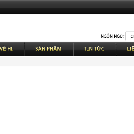
NGÔN NGỮ:
VỀ HI
SẢN PHẨM
TIN TỨC
LI