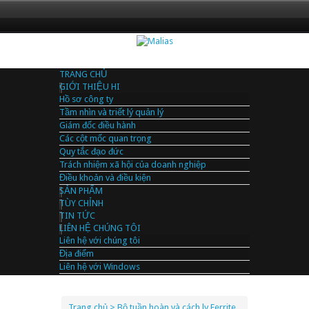
TRANG CHỦ
GIỚI THIỆU HI
Hồ sơ công ty
Tầm nhìn và triết lý quản lý
Giám đốc điều hành
Các cột mốc quan trọng
Quy tắc đạo đức
Trách nhiệm xã hội của doanh nghiệp
Điều khoản và điều kiện
SẢN PHẨM
TÙY CHỈNH
TIN TỨC
LIÊN HỆ CHÚNG TÔI
Liên hệ với chúng tôi
Địa điểm
Liên hệ với Windows
Trang chủ
> Bộ tuần hoàn và cách ly Ferrite