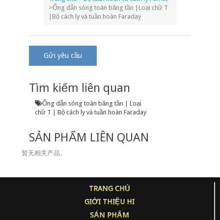
>
Ống dẫn sóng toàn băng tần |Loại chữ T
|Bộ cách ly và tuần hoàn Faraday
Gửi yêu cầu
Tìm kiếm liên quan
Ống dẫn sóng toàn băng tần | Loại
chữ T | Bộ cách ly và tuần hoàn Faraday
SẢN PHẨM LIÊN QUAN
暂无相关产品。
TRANG CHỦ
GIỚI THIỆU HI
SẢN PHẨM