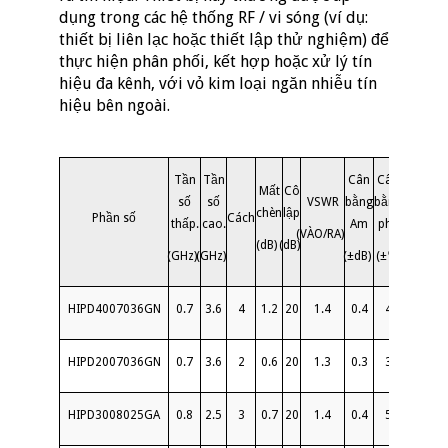
dụng trong các hệ thống RF / vi sóng (ví dụ:
thiết bị liên lạc hoặc thiết lập thử nghiệm) để
thực hiện phân phối, kết hợp hoặc xử lý tín
hiệu đa kênh, với vỏ kim loại ngăn nhiễu tín
hiệu bên ngoài.
Tần
Tần
Cân
Cân
Mất
Cô
Quyền
số
số
VSWR
bằng
bằng
chèn
lập
lực
Phần số
Cách
thấp.
cao.
Am
pha
(VÀO/RA)
(dB)
(dB)
(Trắng)
(GHz)
(GHz)
(±dB)
(±°)
HIPD4007036GN
0.7
3.6
4
1.2
20
1.4
0.4
4
30
HIPD2007036GN
0.7
3.6
2
0.6
20
1.3
0.3
3
30
HIPD3008025GA
0.8
2.5
3
0.7
20
1.4
0.4
5
30
S