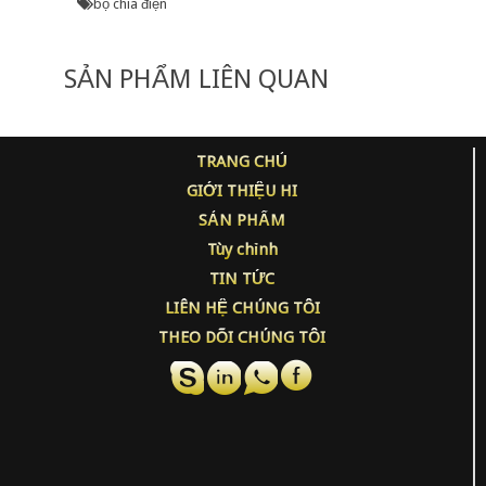
bộ chia điện
SẢN PHẨM LIÊN QUAN
TRANG CHỦ
GIỚI THIỆU HI
SẢN PHẨM
Tùy chỉnh
TIN TỨC
LIÊN HỆ CHÚNG TÔI
THEO DÕI CHÚNG TÔI