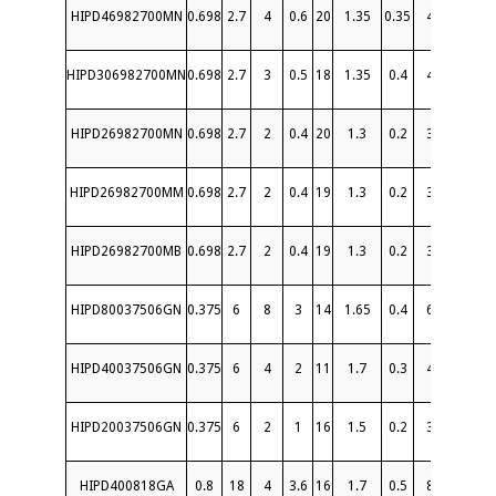
HIPD46982700MN
0.698
2.7
4
0.6
20
1.35
0.35
4
50
HIPD306982700MN
0.698
2.7
3
0.5
18
1.35
0.4
4
50
HIPD26982700MN
0.698
2.7
2
0.4
20
1.3
0.2
3
50
HIPD26982700MM
0.698
2.7
2
0.4
19
1.3
0.2
3
50
HIPD26982700MB
0.698
2.7
2
0.4
19
1.3
0.2
3
50
S
HIPD80037506GN
0.375
6
8
3
14
1.65
0.4
6
30
HIPD40037506GN
0.375
6
4
2
11
1.7
0.3
4
30
HIPD20037506GN
0.375
6
2
1
16
1.5
0.2
3
30
HIPD400818GA
0.8
18
4
3.6
16
1.7
0.5
8
20
S