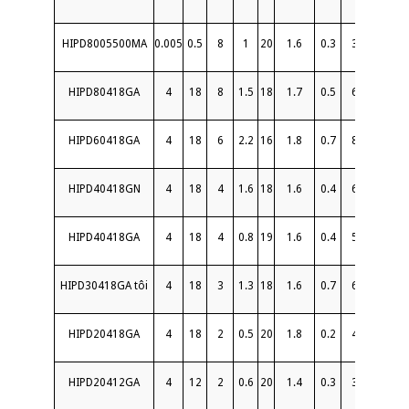
HIPD8005500MA
0.005
0.5
8
1
20
1.6
0.3
3
10
S
HIPD80418GA
4
18
8
1.5
18
1.7
0.5
6
20
S
HIPD60418GA
4
18
6
2.2
16
1.8
0.7
8
20
S
HIPD40418GN
4
18
4
1.6
18
1.6
0.4
6
20
HIPD40418GA
4
18
4
0.8
19
1.6
0.4
5
20
S
HIPD30418GA tôi
4
18
3
1.3
18
1.6
0.7
6
20
S
HIPD20418GA
4
18
2
0.5
20
1.8
0.2
4
20
S
HIPD20412GA
4
12
2
0.6
20
1.4
0.3
3
30
S