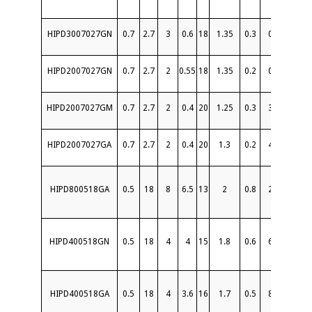
HIPD3007027GN
0.7
2.7
3
0.6
18
1.35
0.3
0
30
HIPD2007027GN
0.7
2.7
2
0.55
18
1.35
0.2
0
50
HIPD2007027GM
0.7
2.7
2
0.4
20
1.25
0.3
3
30
HIPD2007027GA
0.7
2.7
2
0.4
20
1.3
0.2
4
50
S
HIPD800518GA
0.5
18
8
6.5
13
2
0.8
2
20
S
HIPD400518GN
0.5
18
4
4
15
1.8
0.6
6
20
HIPD400518GA
0.5
18
4
3.6
16
1.7
0.5
8
20
S