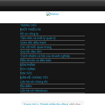
TRANG CHỦ
GIỚI THIỆU HI
Hồ sơ công ty
Tầm nhìn và triết lý quản lý
Giám đốc điều hành
Các cột mốc quan trọng
Quy tắc đạo đức
Trách nhiệm xã hội của doanh nghiệp
Điều khoản và điều kiện
SẢN PHẨM
TÙY CHỈNH
TIN TỨC
LIÊN HỆ CHÚNG TÔI
Liên hệ với chúng tôi
Địa điểm
Liên hệ với Windows
Trang chủ
> Thành phần thụ động
>
Bộ chia