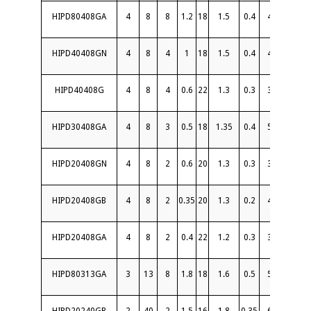
HIPD80408GA
4
8
8
1.2
18
1.5
0.4
4
30
S
HIPD40408GN
4
8
4
1
18
1.5
0.4
4
30
HIPD40408G
4
8
4
0.6
22
1.3
0.3
3
30
S
HIPD30408GA
4
8
3
0.5
18
1.35
0.4
5
30
S
HIPD20408GN
4
8
2
0.6
20
1.3
0.3
3
30
HIPD20408GB
4
8
2
0.35
20
1.3
0.2
4
30
S
HIPD20408GA
4
8
2
0.4
22
1.2
0.3
3
20
S
HIPD80313GA
3
13
8
1.8
18
1.6
0.5
5
20
S