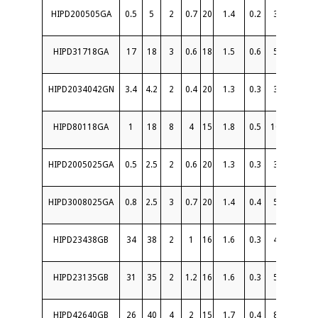
HIPD200505GA
0.5
5
2
0.7
20
1.4
0.2
3
30
S
HIPD31718GA
17
18
3
0.6
18
1.5
0.6
5
20
S
HIPD2034042GN
3.4
4.2
2
0.4
20
1.3
0.3
3
30
HIPD80118GA
1
18
8
4
15
1.8
0.5
10
20
S
HIPD2005025GA
0.5
2.5
2
0.6
20
1.3
0.3
3
30
S
HIPD3008025GA
0.8
2.5
3
0.7
20
1.4
0.4
5
30
S
HIPD23438GB
34
38
2
1
16
1.6
0.3
4
10
2
HIPD23135GB
31
35
2
1.2
16
1.6
0.3
5
10
2
HIPD42640GB
26
40
4
2
15
1.7
0.4
8
10
2