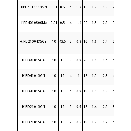
HIPD4010500MN
0.01
0.5
4
1.3
15
1.4
0.3
2
10
HIPD4010500MA
0.01
0.5
4
1.4
22
1.5
0.3
2
10
S
HIPD2100435GB
10
43.5
2
0.8
16
1.6
0.4
6
10
2
HIPD81015GA
10
15
8
0.8
20
1.6
0.4
4
20
S
HIPD41015GN
10
15
4
1
18
1.5
0.3
4
20
HIPD41015GA
10
15
4
0.8
18
1.5
0.3
4
20
S
HIPD21015GN
10
15
2
0.6
18
1.4
0.2
3
20
HIPD21015GA
10
15
2
0.5
18
1.4
0.2
4
20
S