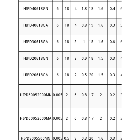
HIPD40618GN
6
18
4
1.8
18
1.6
0.4
6
20
HIPD40618GA
6
18
4
0.8
19
1.6
0.3
5
20
S
HIPD30618GA
6
18
3
1
18
1.6
0.6
6
20
S
HIPD20618GN
6
18
2
0.9
18
1.5
0.3
4
20
HIPD20618GA
6
18
2
0.5
20
1.5
0.3
4
20
S
HIPD60052000MN
0.005
2
6
0.8
17
2
0.2
3
10
HIPD60052000MA
0.005
2
6
0.8
17
2
0.2
3
10
HIPD8005500MN
0.005
0.5
8
0.3
20
1.6
0.3
2
10