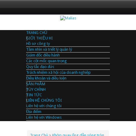
TRANG CHỦ
GIỚI THIỆU HI
Hồ sơ công ty
Tầm nhìn và triết lý quản lý
Giám đốc điều hành
Các cột mốc quan trọng
Quy tắc đạo đức
Trách nhiệm xã hội của doanh nghiệp
Điều khoản và điều kiện
SẢN PHẨM
TÙY CHỈNH
TIN TỨC
LIÊN HỆ CHÚNG TÔI
Liên hệ với chúng tôi
Địa điểm
Liên hệ với Windows
Trang Chủ
>
Khớp quay ống dẫn sóng tròn