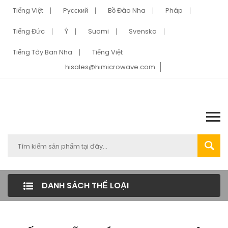
Tiếng Việt
Pусский
Bồ Đào Nha
Pháp
Tiếng Đức
Ý
Suomi
Svenska
Tiếng Tây Ban Nha
Tiếng Việt
hisales@himicrowave.com
DANH SÁCH THỂ LOẠI