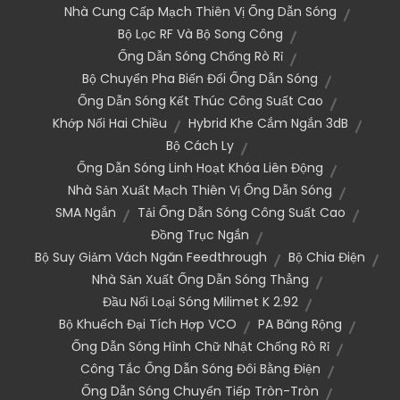
Nhà Cung Cấp Mạch Thiên Vị Ống Dẫn Sóng
Bộ Lọc RF Và Bộ Song Công
Ống Dẫn Sóng Chống Rò Rỉ
Bộ Chuyển Pha Biến Đổi Ống Dẫn Sóng
Ống Dẫn Sóng Kết Thúc Công Suất Cao
Khớp Nối Hai Chiều
Hybrid Khe Cắm Ngắn 3dB
Bộ Cách Ly
Ống Dẫn Sóng Linh Hoạt Khóa Liên Động
Nhà Sản Xuất Mạch Thiên Vị Ống Dẫn Sóng
SMA Ngắn
Tải Ống Dẫn Sóng Công Suất Cao
Đồng Trục Ngắn
Bộ Suy Giảm Vách Ngăn Feedthrough
Bộ Chia Điện
Nhà Sản Xuất Ống Dẫn Sóng Thẳng
Đầu Nối Loại Sóng Milimet K 2.92
Bộ Khuếch Đại Tích Hợp VCO
PA Băng Rộng
Ống Dẫn Sóng Hình Chữ Nhật Chống Rò Rỉ
Công Tắc Ống Dẫn Sóng Đôi Bằng Điện
Ống Dẫn Sóng Chuyển Tiếp Tròn-Tròn